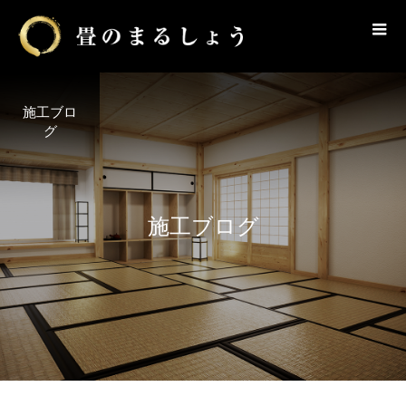
施工ブロ
グ
施
工
ブ
ロ
グ