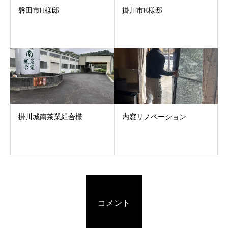
磐田市H様邸
掛川市K様邸
掛川城南茶業組合様
内窓リノベーション
コメント